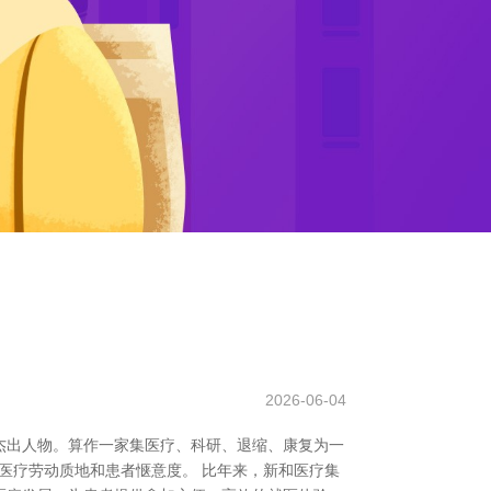
2026-06-04
杰出人物。算作一家集医疗、科研、退缩、康复为一
及医疗劳动质地和患者惬意度。 比年来，新和医疗集