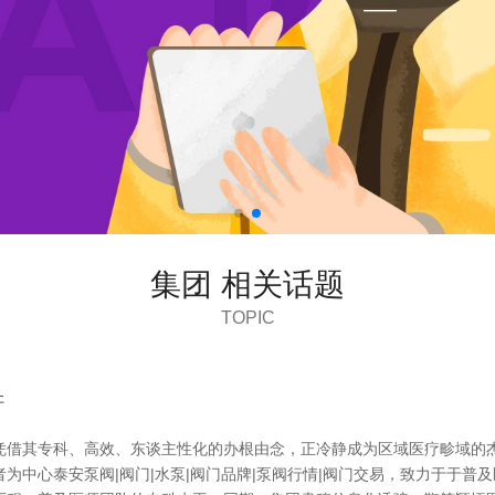
集团 相关话题
TOPIC
杆
凭借其专科、高效、东谈主性化的办根由念，正冷静成为区域医疗畛域的
为中心泰安泵阀|阀门|水泵|阀门品牌|泵阀行情|阀门交易，致力于于普