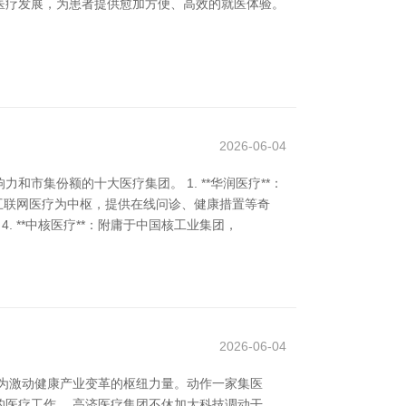
医疗发展，为患者提供愈加方便、高效的就医体验。
2026-06-04
集份额的十大医疗集团。 1. **华润医疗**：
以互联网医疗为中枢，提供在线问诊、健康措置等奇
. **中核医疗**：附庸于中国核工业集团，
2026-06-04
为激动健康产业变革的枢纽力量。动作一家集医
医疗工作。 高济医疗集团不休加大科技调动干