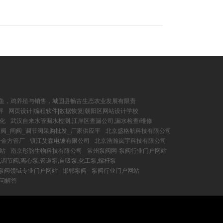
鱼，鸡养殖与销售，城固县畅古生态农业发展有限责
坪
网页设计|编程软件|数据恢复|朝阳区网站设计学校
化
武汉自来水管漏水检测,江岸区查漏公司,漏水检查/维修
蝶阀_闸阀_调节阀采购批发_厂家供应平
北京盛格航科技有限公司
合金方管厂
镇江艾森电镀有限公司
北京浩瀚岚宇科技有限公司
站
南京彤韵生物科技有限公司
常州泵阀网-泵阀行业门户网站
调节阀,离心泵,管道泵,自吸泵,化工泵,螺杆泵
,泵阀领域专业门户网站
邯郸泵阀 - 泵阀行业门户网站
疑问解答