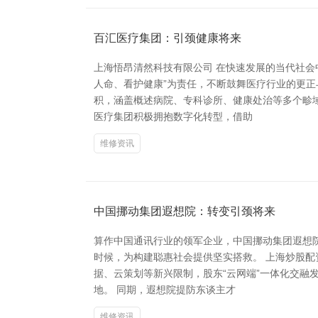
百汇医疗集团：引颈健康将来
上海悟昂清然科技有限公司 在快速发展的当代社
人命、看护健康”为责任，不断鼓舞医疗行业的更正
积，涵盖概述病院、专科诊所、健康处治等多个畛
医疗集团积极拥抱数字化转型，借助
维修资讯
中国挪动集团遐想院：转变引颈将来
算作中国通讯行业的领军企业，中国挪动集团遐想
时候，为构建聪惠社会提供坚实搭救。 上海炒股配
据、云策划等新兴限制，股东“云网端”一体化交
地。 同期，遐想院提防东谈主才
维修资讯