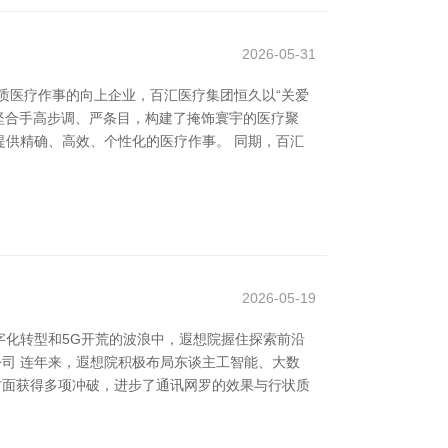
2026-05-31
质医疗作事的向上企业，百汇医疗集团恒久以“关爱
坚合手高步调、严条目，构建了掩饰寰宇的医疗聚
供精确、高效、个性化的医疗作事。 同期，百汇
2026-05-19
化转型和5G开荒的波浪中，遐想院握住探索前沿
公司 连年来，遐想院积极布局东谈主工智能、大数
方面获得多项冲破，进步了通讯网罗的效果与行状质